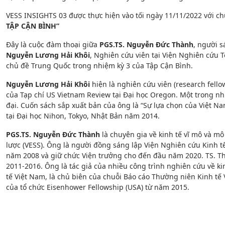
VESS INSIGHTS 03 được thực hiện vào tối ngày 11/11/2022 với c
TẬP CẬN BÌNH”
Đây là cuộc đàm thoại giữa
PGS.TS. Nguyễn Đức Thành
, người s
Nguyễn
Lương Hải Khôi
, Nghiên cứu viên tại Viện Nghiên cứu T
chủ đề Trung Quốc trong nhiệm kỳ 3 của Tập Cận Bình.
Nguyễn Lương Hải Khôi
hiện là nghiên cứu viên (research fello
của Tạp chí US Vietnam Review tại Đại học Oregon. Một trong nh
đại. Cuốn sách sắp xuất bản của ông là “Sự lựa chọn của Việt Nam
tại Đại học Nihon, Tokyo, Nhật Bản năm 2014.
PGS.TS. Nguyễn Đức Thành
là chuyên gia về kinh tế vĩ mô và m
lược (VESS). Ông là người đồng sáng lập Viện Nghiên cứu Kinh tế
năm 2008 và giữ chức Viện trưởng cho đến đầu năm 2020. TS. Th
2011-2016. Ông là tác giả của nhiều công trình nghiên cứu về ki
tế Việt Nam, là chủ biên của chuỗi Báo cáo Thường niên Kinh tế
của tổ chức Eisenhower Fellowship (USA) từ năm 2015.