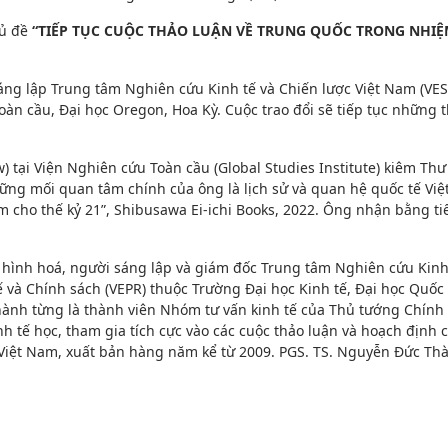
hủ đề
“TIẾP
TỤC CUỘC THẢO LUẬN VỀ TRUNG QUỐ
C TRONG NHIỆ
áng lập Trung tâm Nghiên cứu Kinh tế và Chiến lược Việt Nam (VES
oàn cầu, Đại học Oregon, Hoa Kỳ. Cuộc trao đổi sẽ tiếp tục những 
w) tại Viện Nghiên cứu Toàn cầu (Global Studies Institute) kiêm Thư
ững mối quan tâm chính của ông là lịch sử và quan hệ quốc tế Vi
 cho thế kỷ 21”, Shibusawa Ei-ichi Books, 2022. Ông nhận bằng tiế
ô hình hoá, người sáng lập và giám đốc Trung tâm Nghiên cứu Kinh
 và Chính sách (VEPR) thuộc Trường Đại học Kinh tế, Đại học Quốc
ành từng là thành viên Nhóm tư vấn kinh tế của Thủ tướng Chính
nh tế học, tham gia tích cực vào các cuộc thảo luận và hoạch định 
 Việt Nam, xuất bản hàng năm kể từ 2009. PGS. TS. Nguyễn Đức Thà