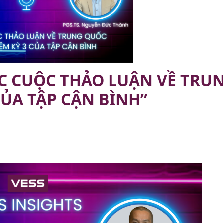
TỤC CUỘC THẢO LUẬN VỀ TRU
ỦA TẬP CẬN BÌNH”