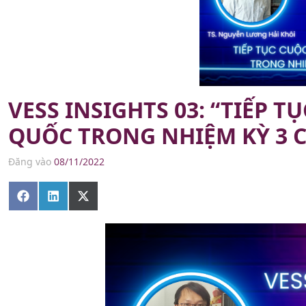
VESS INSIGHTS 03: “TIẾP 
QUỐC TRONG NHIỆM KỲ 3 C
Đăng vào
08/11/2022
Share
Share
Share
on
on
on
Facebook
LinkedIn
X
(Twitter)