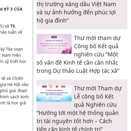
thị trường xăng dầu Việt Nam
M KỲ 3 CỦA
và sự ảnh hưởng đến phúc lợi
hộ gia đình”
S) và
TS.
thảo luận về
Thư mời tham dự
Công bố Kết quả
 ký Tòa soạn
nghiên cứu “Một
ệt Nam hiện
n sỹ triết học
số vấn đề Kinh tế cần cân nhắc
trong Dự thảo Luật Hợp tác xã”
 tế và Chiến
 gia Hà Nội vào
Thư mời Tham dự
 phủ giai đoạn
Lễ công bố Kết
chính sách kinh
nh là học giả
quả Nghiên cứu
“Hướng tới một hệ thống quản
trị tài nguyên tốt hơn – Cách
tiếp cận kinh tế chính trị”