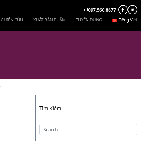
097.560.8677
Tell
 NGHIÊN CỨU
XUẤT BẢN PHẨM
TUYỂN DỤNG
Tiếng Việt
”
Tìm Kiếm