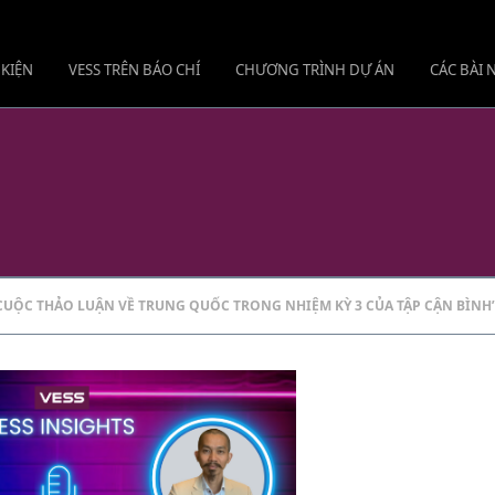
 KIỆN
VESS TRÊN BÁO CHÍ
CHƯƠNG TRÌNH DỰ ÁN
CÁC BÀI
C CUỘC THẢO LUẬN VỀ TRUNG QUỐC TRONG NHIỆM KỲ 3 CỦA TẬP CẬN BÌNH