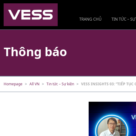
TRANG CHỦ
TIN TỨC – SỰ
Thông báo
Homepage
All VN
Tin tức – Sự kiện
VESS INSIGHTS 03: “TIẾP TỤ