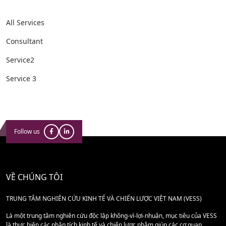
All Services
Consultant
Service2
Service 3
Follow us
VỀ CHÚNG TÔI
TRUNG TÂM NGHIÊN CỨU KINH TẾ VÀ CHIẾN LƯỢC VIỆT NAM (VESS)
Là một trung tâm nghiên cứu độc lập không-vì-lợi-nhuận, mục tiêu của VESS
là thực hiện các phân tích kinh tế và chiến lược nhằm giúp các cơ quan