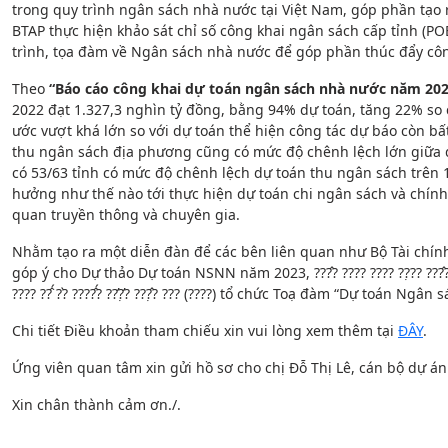
trong quy trình ngân sách nhà nước tại Việt Nam, góp phần tạo ra
BTAP thực hiện khảo sát chỉ số công khai ngân sách cấp tỉn
trình, tọa đàm về Ngân sách nhà nước để góp phần thúc đẩy c
Theo
“Báo cáo công khai dự toán ngân sách nhà nước năm 202
2022 đạt 1.327,3 nghìn tỷ đồng, bằng 94% dự toán, tăng 22% so
ước vượt khá lớn so với dự toán thể hiện công tác dự báo còn bấ
thu ngân sách địa phương cũng có mức độ chênh lệch lớn giữa dự
có 53/63 tỉnh có mức độ chênh lệch dự toán thu ngân sách trên 1
hưởng như thế nào tới thực hiện dự toán chi ngân sách và chính
quan truyền thông và chuyên gia.
Nhằm tạo ra một diễn đàn để các bên liên quan như Bộ Tài chính,
góp ý cho Dự thảo Dự toán NSNN năm 2023, ???̂? ???? ???? ??̣?? ???̂? ??́?? (??
???? ??̂́ ??̀ ????̂́? ??̛?̛̣? ???̣̂? ??? (????) tổ chức Toạ đàm “Dự toá
Chi tiết Điều khoản tham chiếu xin vui lòng xem thêm tại
ĐÂY
.
Ứng viên quan tâm xin gửi hồ sơ cho chị Đỗ Thị Lê, cán bộ dự á
Xin chân thành cảm ơn./.