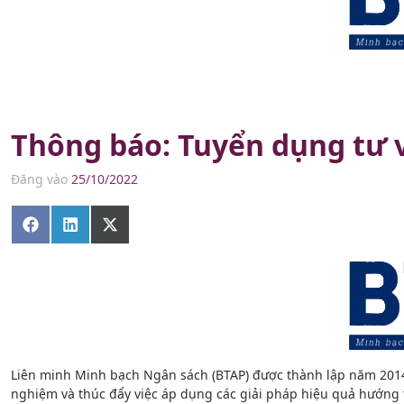
Thông báo: Tuyển dụng tư 
Đăng vào
25/10/2022
Share
Share
Share
on
on
on
Facebook
LinkedIn
X
(Twitter)
Liên minh Minh bạch Ngân sách (BTAP) được thành lập năm 2014 vớ
nghiệm và thúc đẩy việc áp dụng các giải pháp hiệu quả hướng t