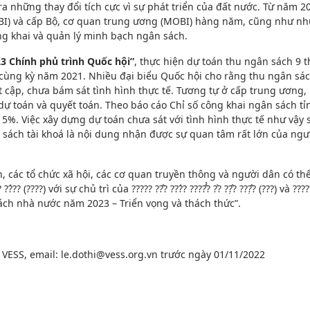
 những thay đổi tích cực vì sự phát triển của đất nước. Từ năm 20
h (POBI) và cấp Bộ, cơ quan trung ương (MOBI) hàng năm, cũng như 
ông khai và quản lý minh bạch ngân sách.
3 Chính phủ trình Quốc hội”
, thực hiện dự toán thu ngân sách 9
 cùng kỳ năm 2021. Nhiều đại biểu Quốc hội cho rằng thu ngân s
t cập, chưa bám sát tình hình thực tế. Tương tự ở cấp trung ương,
 toán và quyết toán. Theo báo cáo Chỉ số công khai ngân sách tỉn
5%. Việc xây dựng dự toán chưa sát với tình hình thực tế như vậy 
 sách tài khoá là nội dung nhận được sự quan tâm rất lớn của ngư
 các tổ chức xã hội, các cơ quan truyền thông và người dân có thể
??) với sự chủ trì của ????? ??̂? ???́? ????̂̉? ??̀ ??̣̂? ???̣̂? (???) và ????? ?
n Ngân sách nhà nước năm 2023 – Triển vọng và thách thức”.
n VESS, email: le.dothi@vess.org.vn trước ngày 01/11/2022