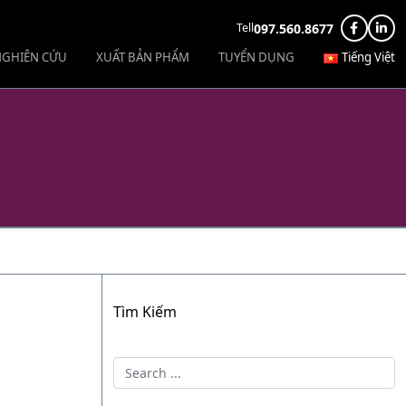
097.560.8677
Tell
 NGHIÊN CỨU
XUẤT BẢN PHẨM
TUYỂN DỤNG
Tiếng Việt
Tìm Kiếm