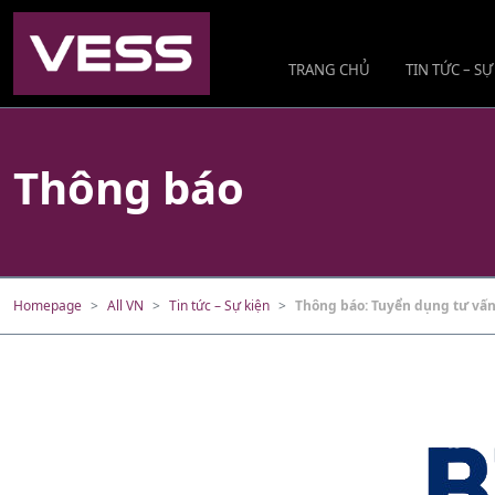
TRANG CHỦ
TIN TỨC – SỰ
Thông báo
Homepage
All VN
Tin tức – Sự kiện
Thông báo: Tuyển dụng tư vấ