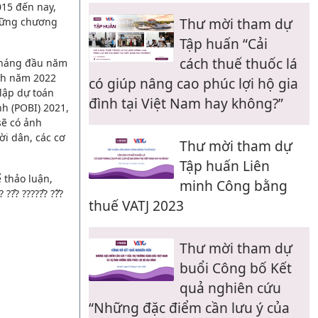
15 đến nay,
Thư mời tham dự
những chương
Tập huấn “Cải
cách thuế thuốc lá
 tháng đầu năm
ách năm 2022
có giúp nâng cao phúc lợi hộ gia
 lập dự toán
đình tại Việt Nam hay không?”
h (POBI) 2021,
sẽ có ảnh
ời dân, các cơ
Thư mời tham dự
Tập huấn Liên
 thảo luận,
minh Công bằng
?̂? ?????̂? ??̛́?
thuế VATJ 2023
Thư mời tham dự
buổi Công bố Kết
quả nghiên cứu
“Những đặc điểm cần lưu ý của