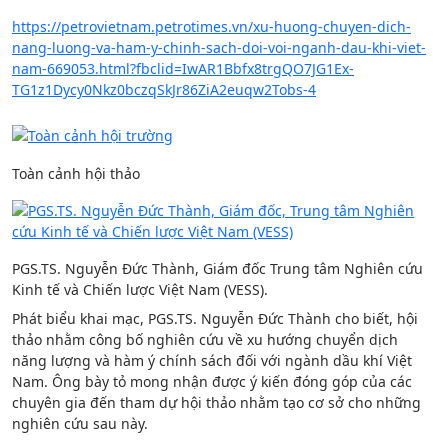
https://petrovietnam.petrotimes.vn/xu-huong-chuyen-dich-
nang-luong-va-ham-y-chinh-sach-doi-voi-nganh-dau-khi-viet-
nam-669053.html?fbclid=IwAR1Bbfx8trgQO7JG1Ex-
TG1z1Dycy0Nkz0bczqSkJr86ZiA2euqw2Tobs-4
Toàn cảnh hội thảo
PGS.TS. Nguyễn Đức Thành, Giám đốc Trung tâm Nghiên cứu
Kinh tế và Chiến lược Việt Nam (VESS).
Phát biểu khai mạc, PGS.TS. Nguyễn Đức Thành cho biết, hội
thảo nhằm công bố nghiên cứu về xu hướng chuyển dịch
năng lượng và hàm ý chính sách đối với ngành dầu khí Việt
Nam. Ông bày tỏ mong nhận được ý kiến đóng góp của các
chuyên gia đến tham dự hội thảo nhằm tạo cơ sở cho những
nghiên cứu sau này.