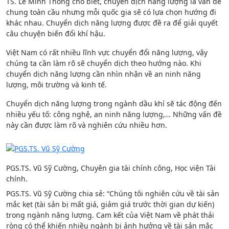
TS. Lê Minh Thống cho biết, chuyển dịch năng lượng là vấn đề
chung toàn cầu nhưng mỗi quốc gia sẽ có lựa chọn hướng đi
khác nhau. Chuyển dịch năng lượng được đề ra để giải quyết
câu chuyện biến đổi khí hậu.
Việt Nam có rất nhiều lĩnh vực chuyển đổi năng lượng, vậy
chúng ta cần làm rõ sẽ chuyển dịch theo hướng nào. Khi
chuyển dịch năng lượng cần nhìn nhận về an ninh năng
lượng, môi trường và kinh tế.
Chuyển dịch năng lượng trong ngành dầu khí sẽ tác động đến
nhiều yếu tố: công nghệ, an ninh năng lượng,… Những vấn đề
này cần được làm rõ và nghiên cứu nhiều hơn.
PGS.TS. Vũ Sỹ Cường, Chuyên gia tài chính công, Học viện Tài
chính.
PGS.TS. Vũ Sỹ Cường chia sẻ: “Chúng tôi nghiên cứu về tài sản
mắc kẹt (tài sản bị mất giá, giảm giá trước thời gian dự kiến)
trong ngành năng lượng. Cam kết của Việt Nam về phát thải
ròng có thể khiến nhiều ngành bị ảnh hưởng về tài sản mắc