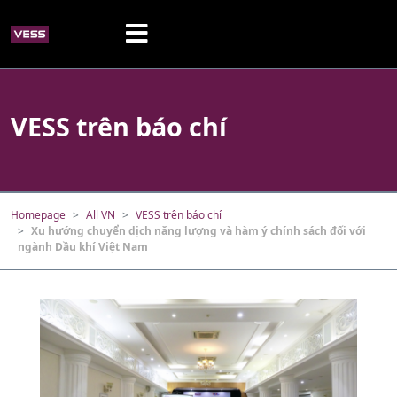
VESS trên báo chí
Homepage
All VN
VESS trên báo chí
Xu hướng chuyển dịch năng lượng và hàm ý chính sách đối với
ngành Dầu khí Việt Nam