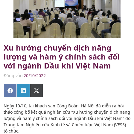
Xu hướng chuyển dịch năng
lượng và hàm ý chính sách đối
với ngành Dầu khí Việt Nam
Đăng vào
20/10/2022
Share
Share
Share
on
on
on
Facebook
LinkedIn
X
(Twitter)
Ngày 19/10, tại khách sạn Công Đoàn, Hà Nội đã diễn ra hội
thảo công bố kết quả nghiên cứu “Xu hướng chuyển dịch năng
lượng và hàm ý chính sách đối với ngành Dầu khí Việt Nam” do
Trung tâm Nghiên cứu Kinh tế và Chiến lược Việt Nam (VESS)
tổ chức.