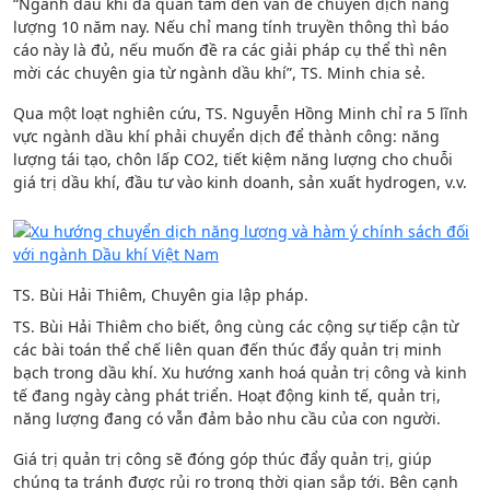
“Ngành dầu khí đã quan tâm đến vấn đề chuyển dịch năng
lượng 10 năm nay. Nếu chỉ mang tính truyền thông thì báo
cáo này là đủ, nếu muốn đề ra các giải pháp cụ thể thì nên
mời các chuyên gia từ ngành dầu khí”, TS. Minh chia sẻ.
Qua một loạt nghiên cứu, TS. Nguyễn Hồng Minh chỉ ra 5 lĩnh
vực ngành dầu khí phải chuyển dịch để thành công: năng
lượng tái tạo, chôn lấp CO2, tiết kiệm năng lượng cho chuỗi
giá trị dầu khí, đầu tư vào kinh doanh, sản xuất hydrogen, v.v.
TS. Bùi Hải Thiêm, Chuyên gia lập pháp.
TS. Bùi Hải Thiêm cho biết, ông cùng các cộng sự tiếp cận từ
các bài toán thể chế liên quan đến thúc đẩy quản trị minh
bạch trong dầu khí. Xu hướng xanh hoá quản trị công và kinh
tế đang ngày càng phát triển. Hoạt động kinh tế, quản trị,
năng lượng đang có vẫn đảm bảo nhu cầu của con người.
Giá trị quản trị công sẽ đóng góp thúc đẩy quản trị, giúp
chúng ta tránh được rủi ro trong thời gian sắp tới. Bên cạnh