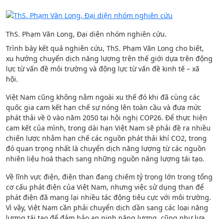
ThS. Phạm Văn Long, Đại diện nhóm nghiên cứu.
Trình bày kết quả nghiên cứu, ThS. Phạm Văn Long cho biết,
xu hướng chuyển dịch năng lượng trên thế giới dựa trên động
lực từ vấn đề môi trường và động lực từ vấn đề kinh tế – xã
hội.
Việt Nam cũng không nằm ngoài xu thế đó khi đã cùng các
quốc gia cam kết hạn chế sự nóng lên toàn cầu và đưa mức
phát thải về 0 vào năm 2050 tại hội nghị COP26. Để thực hiện
cam kết của mình, trong dài hạn Việt Nam sẽ phải đề ra nhiều
chiến lược nhằm hạn chế các nguồn phát thải khí CO2, trong
đó quan trọng nhất là chuyển dịch năng lượng từ các nguồn
nhiên liệu hoá thạch sang những nguồn năng lượng tái tạo.
Về lĩnh vực điện, điện than đang chiếm tỷ trọng lớn trong tổng
cơ cấu phát điện của Việt Nam, nhưng việc sử dụng than để
phát điện đã mang lại nhiều tác động tiêu cực với môi trường.
Vì vậy, Việt Nam cần phải chuyển dịch dần sang các loại năng
lượng tái tạo để đảm bảo an ninh năng lượng, cũng như lựa