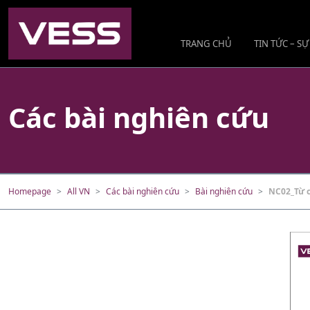
TRANG CHỦ
TIN TỨC – SỰ
Các bài nghiên cứu
Homepage
All VN
Các bài nghiên cứu
Bài nghiên cứu
NC02_Từ c