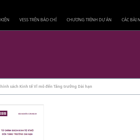
 KIỆN
VESS TRÊN BÁO CHÍ
CHƯƠNG TRÌNH DỰ ÁN
CÁC BÀI
hính sách Kinh tế Vĩ mô đến Tăng trưởng Dài hạn