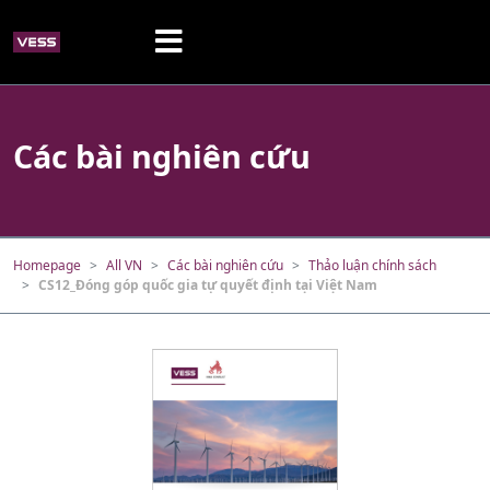
Các bài nghiên cứu
Homepage
All VN
Các bài nghiên cứu
Thảo luận chính sách
CS12_Đóng góp quốc gia tự quyết định tại Việt Nam