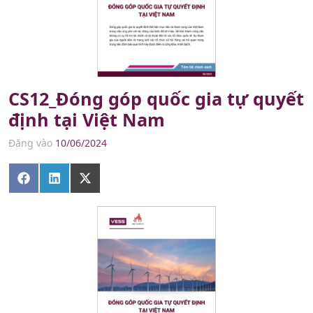
CS12_Đóng góp quốc gia tự quyết
định tại Việt Nam
Đăng vào
10/06/2024
Share
Share
Share
on
on
on
Facebook
LinkedIn
X
(Twitter)