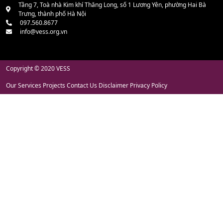
Tầng 7, Toà nhà Kim khí Thăng Long, số 1 Lương Yên, phường Hai Bà
Trưng, thành phố Hà Nội
097.560.8677
info@vess.org.vn
Copyright © 2020 VESS
Our Services
Projects
Contact Us
Disclaimer
Privacy Policy