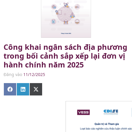
Công khai ngân sách địa phương
trong bối cảnh sắp xếp lại đơn vị
hành chính năm 2025
Đăng vào
11/12/2025
Share
Share
Share
on
on
on
Facebook
LinkedIn
X
(Twitter)