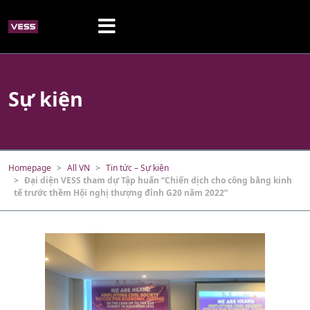
Sự kiện
Homepage
All VN
Tin tức – Sự kiện
Đại diện VESS tham dự Tập huấn “Chiến dịch cho công bằng kinh
tế trước thềm Hội nghị thượng đỉnh G20 năm 2022”